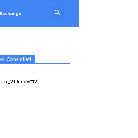
Exchange
oli Consigliati
ock_21 limit="12"]