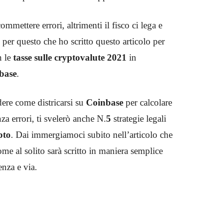
mmettere errori, altrimenti il fisco ci lega e
è per questo che ho scritto questo articolo per
n le
tasse sulle cryptovalute 2021
in
base
.
dere come districarsi su
Coinbase
per calcolare
za errori, ti svelerò anche N.
5
strategie legali
pto
. Dai immergiamoci subito nell’articolo che
me al solito sarà scritto in maniera semplice
tenza e via.