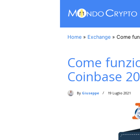
Home
»
Exchange
»
Come fun
Come funzi
Coinbase 2
By
Giuseppe
19 Luglio 2021