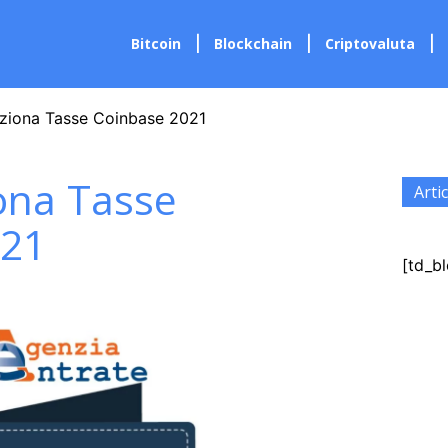
Bitcoin
Blockchain
Criptovaluta
ziona Tasse Coinbase 2021
ona Tasse
Artic
021
[td_bl