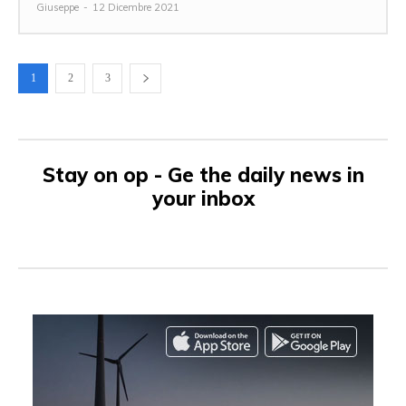
Giuseppe
-
12 Dicembre 2021
1
2
3
Stay on op - Ge the daily news in
your inbox