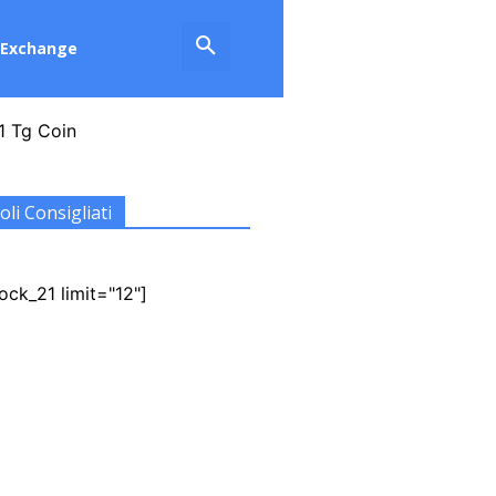
Exchange
1 Tg Coin
oli Consigliati
ock_21 limit="12"]