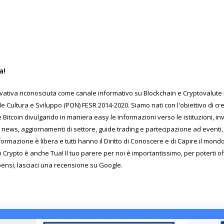
a!
ativa riconosciuta come canale informativo su Blockchain e Cryptovalute in
Cultura e Sviluppo (PON) FESR 2014-2020. Siamo nati con l'obiettivo di c
 Bitcoin divulgando in maniera easy le informazioni verso le istituzioni, inv
 news, aggiornamenti di settore, guide trading e partecipazione ad eventi, 
formazione è libera e tutti hanno il Diritto di Conoscere e di Capire il mon
o Crypto è anche Tua! Il tuo parere per noi è importantissimo, per poterti o
pensi, lasciaci una recensione su Google.