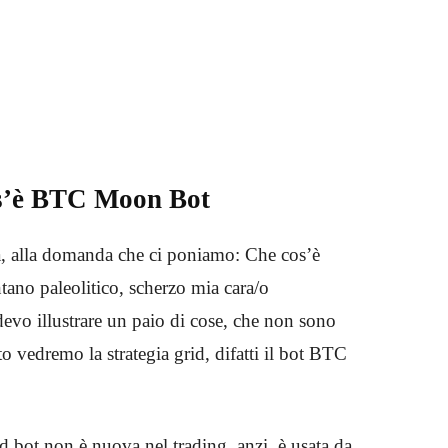
s’è BTC Moon Bot
ta, alla domanda che ci poniamo: Che cos’è
no paleolitico, scherzo mia cara/o
devo illustrare un paio di cose, che non sono
tto vedremo la strategia grid, difatti il bot BTC
id bot non è nuova nel trading, anzi, è usata da