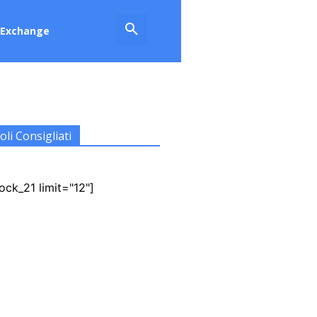
Exchange
oli Consigliati
ock_21 limit="12"]