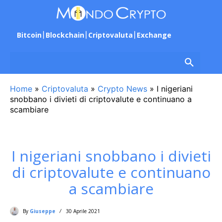
Bitcoin
Blockchain
Criptovaluta
Exchange
Home
»
Criptovaluta
»
Crypto News
»
I nigeriani
snobbano i divieti di criptovalute e continuano a
scambiare
I nigeriani snobbano i divieti
di criptovalute e continuano
a scambiare
By
Giuseppe
30 Aprile 2021