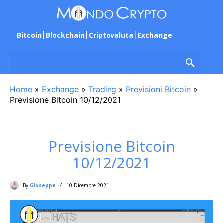
Bitcoin
Blockchain
Criptovaluta
Exchange
Home
»
Exchange
»
Trading
»
Previsioni Bitcoin
»
Previsione Bitcoin 10/12/2021
Previsione Bitcoin
10/12/2021
By
Giuseppe
10 Dicembre 2021