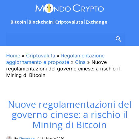
Bitcoin
Blockchain
Criptovaluta
Exchange
Home
»
Criptovaluta
»
Regolamentazione
aggiornamento e proposte
»
Cina
»
Nuove
regolamentazioni del governo cinese: a rischio il
Mining di Bitcoin
Nuove regolamentazioni del
governo cinese: a rischio il
Mining di Bitcoin
By
Giuseppe
11 Maggio 2020