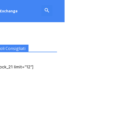
Exchange
oli Consigliati
ock_21 limit="12"]