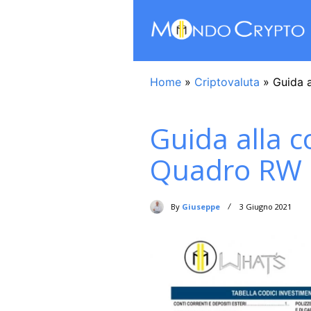
Home
»
Criptovaluta
»
Guida 
Guida alla c
Quadro RW 
By
Giuseppe
3 Giugno 2021