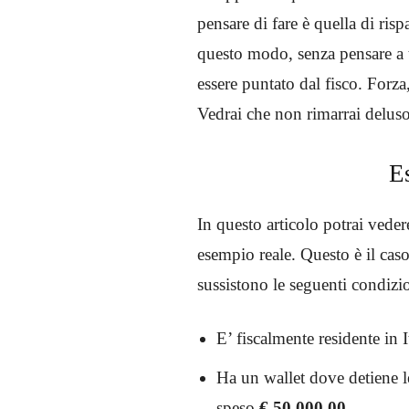
pensare di fare è quella di risp
questo modo, senza pensare a tr
essere puntato dal fisco. Forza
Vedrai che non rimarrai delus
E
In questo articolo potrai veder
esempio reale. Questo è il cas
sussistono le seguenti condizi
E’ fiscalmente residente in I
Ha un wallet dove detiene l
speso
€ 50.000,00
.