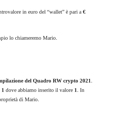
ontrovalore in euro del “wallet” è pari a
€
empio lo chiameremo Mario.
ompilazione del Quadro RW crypto 2021
.
a
1
dove abbiamo inserito il valore
1
. In
proprietà di Mario.