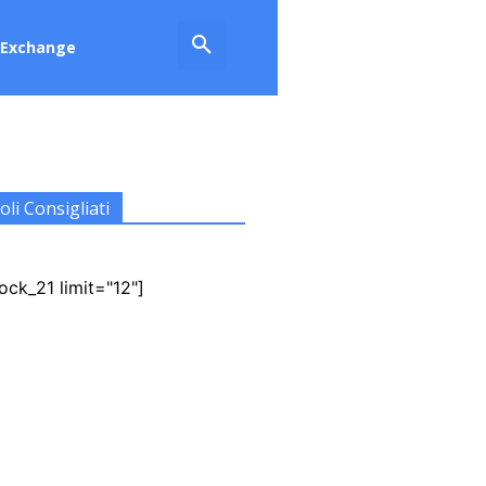
Exchange
oli Consigliati
ock_21 limit="12"]