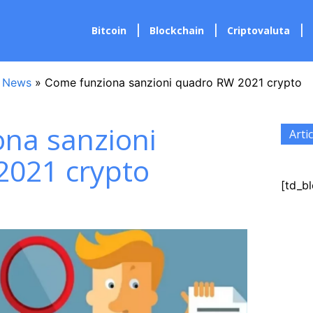
Bitcoin
Blockchain
Criptovaluta
 News
»
Come funziona sanzioni quadro RW 2021 crypto
na sanzioni
Artic
2021 crypto
[td_bl