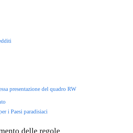
edditi
essa presentazione del quadro RW
nto
er i Paesi paradisiaci
mento delle regole