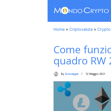
Home
»
Criptovaluta
»
Crypto
Come funzio
quadro RW 
By
Giuseppe
12 Maggio 2021