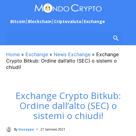
Bitcoin
Blockchain
Criptovaluta
Exchange
Home
»
Exchange
»
News Exchange
»
Exchange
Crypto Bitkub: Ordine dall’alto (SEC) o sistemi o
chiudi!
Exchange Crypto Bitkub:
Ordine dall’alto (SEC) o
sistemi o chiudi!
By
Giuseppe
21 Gennaio 2021