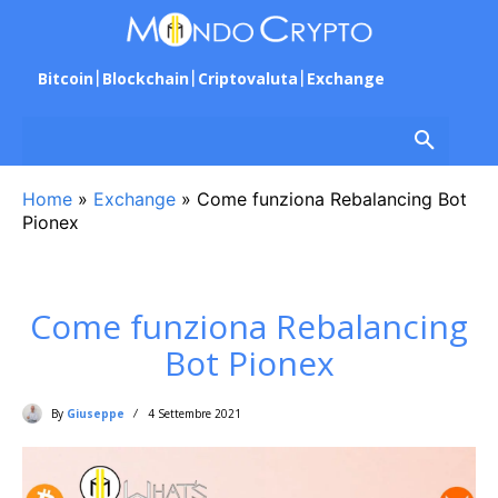
Bitcoin
Blockchain
Criptovaluta
Exchange
Home
»
Exchange
»
Come funziona Rebalancing Bot
Pionex
Come funziona Rebalancing
Bot Pionex
By
Giuseppe
4 Settembre 2021