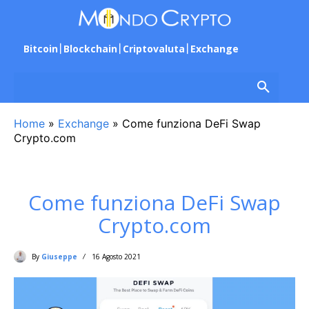
Bitcoin
Blockchain
Criptovaluta
Exchange
Home
»
Exchange
»
Come funziona DeFi Swap
Crypto.com
Come funziona DeFi Swap
Crypto.com
By
Giuseppe
16 Agosto 2021