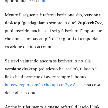
opportunità, ecco il
link
.
Mentre il seguente è referral iscrizione sito,
versione
desktop
(guadagniamo sempre in due)
2upkcrh7yv
,
puoi inserirlo anche se ti sei già iscritto; l’importante
che non siano passati più di 10 giorni di tempo dalla
creazione del tuo account.
Se stavi valutando ancora se iscriverti o no alla
versione desktop
(ed adesso hai scelto), ti lascio il
link che ti permette di avere sempre il bonus
https://crypto.com/exch/2upkcrh7yv
è la stessa cosa
del codice sconto.
Anche in riferimento a questo referral ti lascio i link