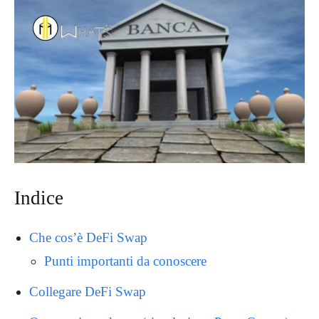
Indice
Che cos’è DeFi Swap
Punti importanti da conoscere
Collegare DeFi Swap