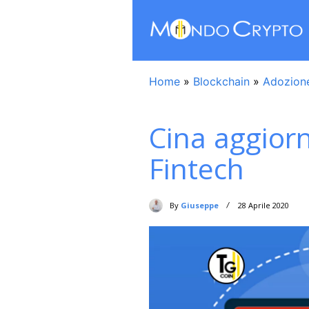
Home
»
Blockchain
»
Adozion
Cina aggior
Fintech
By
Giuseppe
28 Aprile 2020