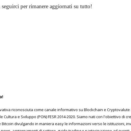
a seguirci per rimanere aggiornati su tutto!
a!
ativa riconosciuta come canale informativo su Blockchain e Cryptovalute in
Cultura e Sviluppo (PON) FESR 2014-2020. Siamo nati con l'obiettivo di c
 Bitcoin divulgando in maniera easy le informazioni verso le istituzioni, inv
 news, aggiornamenti di settore, guide trading e partecipazione ad eventi, 