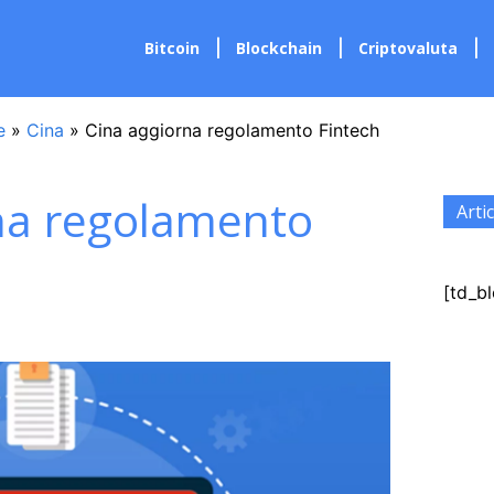
Bitcoin
Blockchain
Criptovaluta
e
»
Cina
»
Cina aggiorna regolamento Fintech
na regolamento
Artic
[td_bl