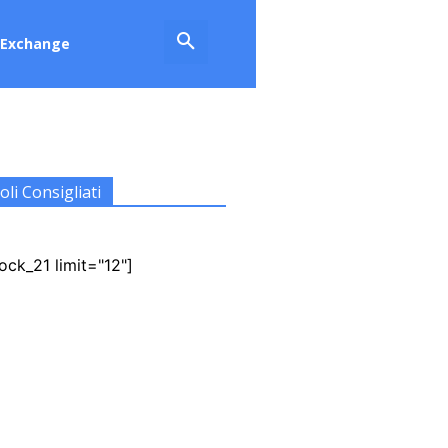
Exchange
oli Consigliati
ock_21 limit="12"]