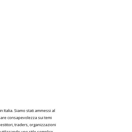
 Italia. Siamo stati ammessi al
reare consapevolezza sui temi
estitori, traders, organizzazioni
utilizzando uno stile semplice