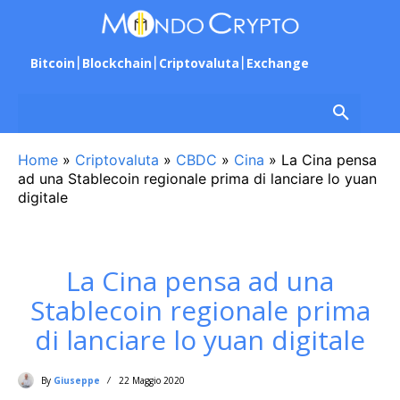
Bitcoin
Blockchain
Criptovaluta
Exchange
Home
»
Criptovaluta
»
CBDC
»
Cina
»
La Cina pensa
ad una Stablecoin regionale prima di lanciare lo yuan
digitale
La Cina pensa ad una
Stablecoin regionale prima
di lanciare lo yuan digitale
By
Giuseppe
22 Maggio 2020