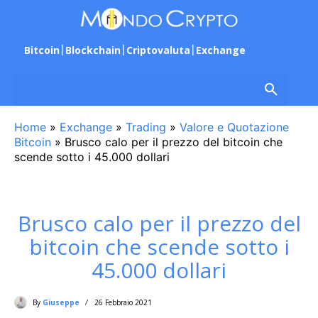
Bitcoin
Blockchain
Criptovaluta
Exchange
Home
»
Exchange
»
Trading
»
Valore e Quotazione
Bitcoin
»
Brusco calo per il prezzo del bitcoin che
scende sotto i 45.000 dollari
Brusco calo per il prezzo del
bitcoin che scende sotto i
45.000 dollari
By
Giuseppe
26 Febbraio 2021