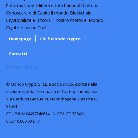
l’informazione è libera e tutti hanno il Diritto di
Conoscere e di Capire il mondo Blockchain,
Cryptovalute e Bitcoin. Il nostro motto è: Mondo
Crypto è anche Tua!
Homepage
Chi è Mondo Crypto
Contatti
Privacy Policy
© Mondo Crypto S.R.L. a socio unico, iscritta nella
sezione speciale in qualità di Start-Up Innovativa
Via Carducci Giosue' N.1 Mondragone, Caserta CE
81034
CF e P.IVA: 04457240614 - N. REA: CE-328491
C.S.: 10.000,00 € i.v.