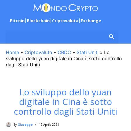
Bitcoin
Blockchain
Criptovaluta
Exchange
Home
»
Criptovaluta
»
CBDC
»
Stati Uniti
»
Lo
sviluppo dello yuan digitale in Cina è sotto controllo
dagli Stati Uniti
Lo sviluppo dello yuan
digitale in Cina è sotto
controllo dagli Stati Uniti
By
Giuseppe
12 Aprile 2021