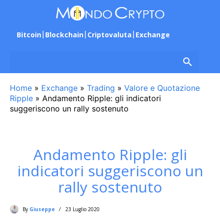
Bitcoin
Blockchain
Criptovaluta
Exchange
Home
»
Exchange
»
Trading
»
Valore e Quotazione
Ripple
»
Andamento Ripple: gli indicatori
suggeriscono un rally sostenuto
Andamento Ripple: gli
indicatori suggeriscono un
rally sostenuto
By
Giuseppe
23 Luglio 2020