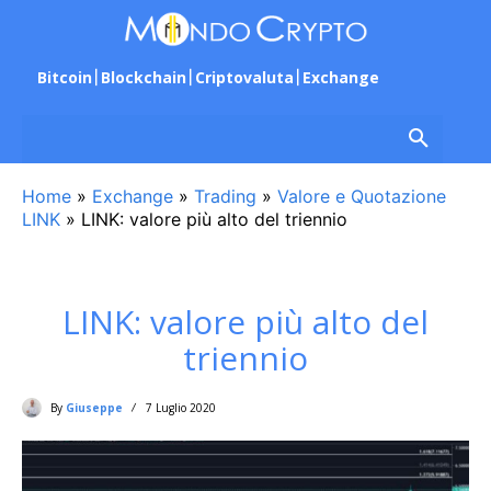
Bitcoin
Blockchain
Criptovaluta
Exchange
Home
»
Exchange
»
Trading
»
Valore e Quotazione
LINK
»
LINK: valore più alto del triennio
LINK: valore più alto del
triennio
By
Giuseppe
7 Luglio 2020