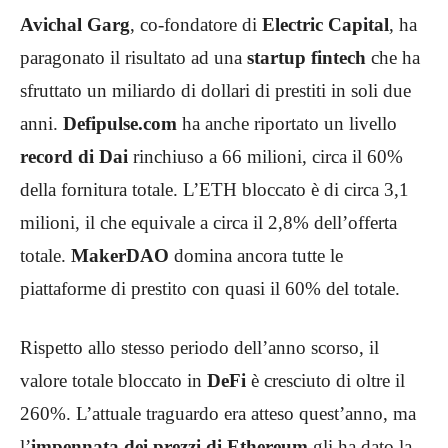
Avichal Garg
, co-fondatore di
Electric Capital
, ha
paragonato il risultato ad una
startup fintech
che ha
sfruttato un miliardo di dollari di prestiti in soli due
anni.
Defipulse.com
ha anche riportato un livello
record di Dai
rinchiuso a 66 milioni, circa il 60%
della fornitura totale. L’ETH bloccato è di circa 3,1
milioni, il che equivale a circa il 2,8% dell’offerta
totale.
MakerDAO
domina ancora tutte le
piattaforme di prestito con quasi il 60% del totale.
Rispetto allo stesso periodo dell’anno scorso, il
valore totale bloccato in
DeFi
è cresciuto di oltre il
260%. L’attuale traguardo era atteso quest’anno, ma
l’
impennata dei prezzi di Ethereum
gli ha dato la