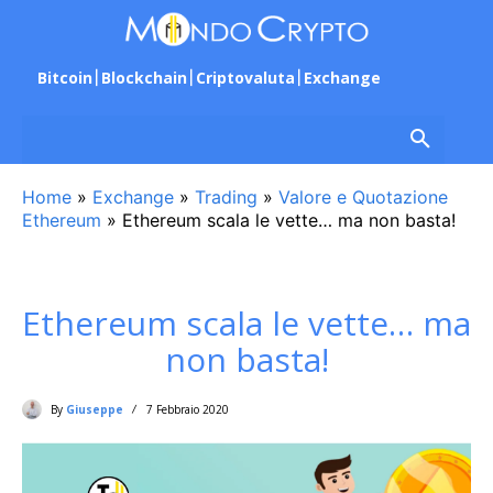
Bitcoin
Blockchain
Criptovaluta
Exchange
Home
»
Exchange
»
Trading
»
Valore e Quotazione
Ethereum
»
Ethereum scala le vette… ma non basta!
Ethereum scala le vette… ma
non basta!
By
Giuseppe
7 Febbraio 2020