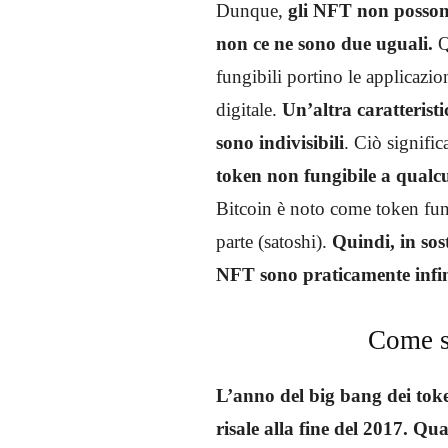
Dunque,
gli NFT non possono
non ce ne sono due uguali.
Q
fungibili portino le applicazio
digitale.
Un’altra caratterist
sono indivisibili
. Ciò signifi
token non fungibile a qualc
Bitcoin è noto come token fun
parte (satoshi).
Quindi, in sost
NFT sono praticamente infin
Come s
L’anno del big bang dei toke
risale alla fine del 2017. Qu