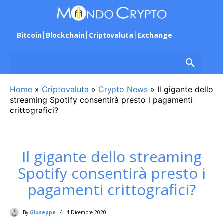
Bitcoin
Blockchain
Criptovaluta
Exchange
Home
»
Criptovaluta
»
Crypto News
»
Il gigante dello
streaming Spotify consentirà presto i pagamenti
crittografici?
Il gigante dello streaming
Spotify consentirà presto i
pagamenti crittografici?
By
Giuseppe
4 Dicembre 2020