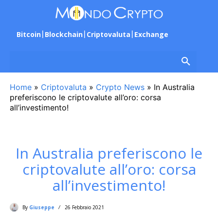
Bitcoin
Blockchain
Criptovaluta
Exchange
Home
»
Criptovaluta
»
Crypto News
»
In Australia
preferiscono le criptovalute all’oro: corsa
all’investimento!
In Australia preferiscono le
criptovalute all’oro: corsa
all’investimento!
By
Giuseppe
26 Febbraio 2021