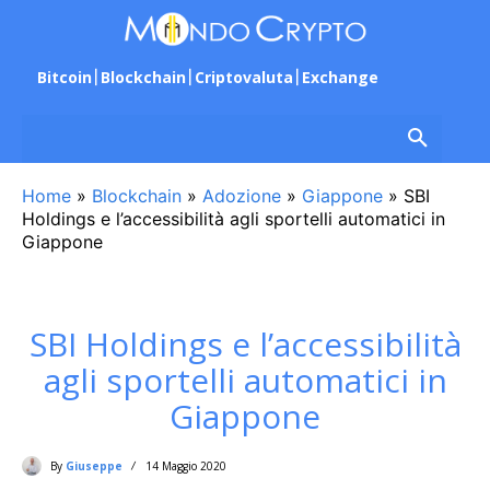
Bitcoin
Blockchain
Criptovaluta
Exchange
Home
»
Blockchain
»
Adozione
»
Giappone
»
SBI
Holdings e l’accessibilità agli sportelli automatici in
Giappone
SBI Holdings e l’accessibilità
agli sportelli automatici in
Giappone
By
Giuseppe
14 Maggio 2020