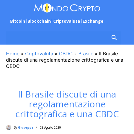
Bitcoin
Blockchain
Criptovaluta
Exchange
Home
»
Criptovaluta
»
CBDC
»
Brasile
»
Il Brasile
discute di una regolamentazione crittografica e una
CBDC
Il Brasile discute di una
regolamentazione
crittografica e una CBDC
By
Giuseppe
28 Agosto 2020