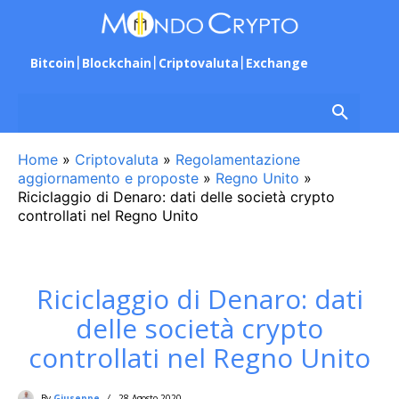
Bitcoin
Blockchain
Criptovaluta
Exchange
Home
»
Criptovaluta
»
Regolamentazione
aggiornamento e proposte
»
Regno Unito
»
Riciclaggio di Denaro: dati delle società crypto
controllati nel Regno Unito
Riciclaggio di Denaro: dati
delle società crypto
controllati nel Regno Unito
By
Giuseppe
28 Agosto 2020