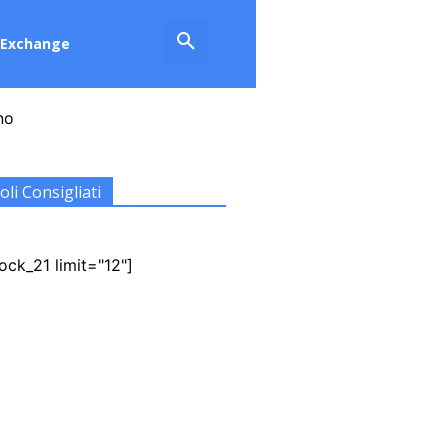
Exchange
no
oli Consigliati
ock_21 limit="12"]