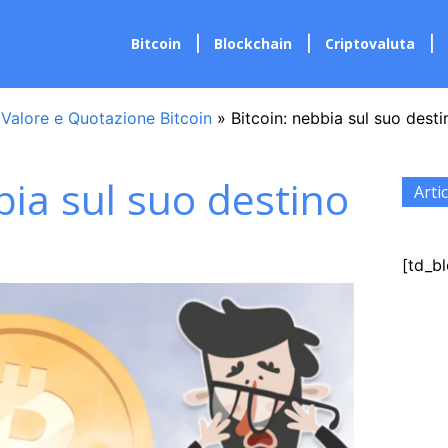
Bitcoin
Blockchain
Criptovaluta
»
Valore e Quotazione Bitcoin
»
Bitcoin: nebbia sul suo desti
bia sul suo destino
Artic
[td_bl