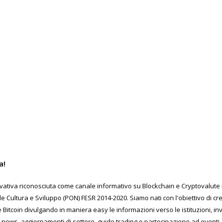
a!
ativa riconosciuta come canale informativo su Blockchain e Cryptovalute in
Cultura e Sviluppo (PON) FESR 2014-2020. Siamo nati con l'obiettivo di c
 Bitcoin divulgando in maniera easy le informazioni verso le istituzioni, inv
 news, aggiornamenti di settore, guide trading e partecipazione ad eventi, 