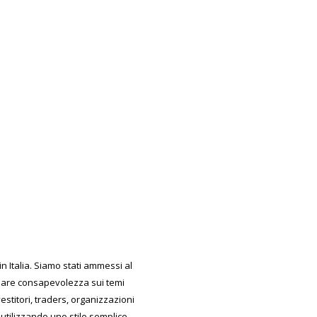
 Italia. Siamo stati ammessi al
reare consapevolezza sui temi
estitori, traders, organizzazioni
utilizzando uno stile semplice