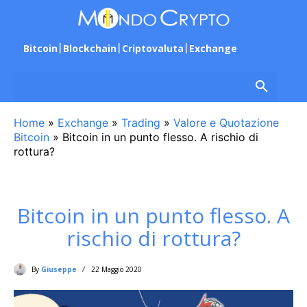
Bitcoin
Blockchain
Criptovaluta
Exchange
Home
»
Exchange
»
Trading
»
Valore e Quotazione
Bitcoin
»
Bitcoin in un punto flesso. A rischio di
rottura?
Bitcoin in un punto flesso. A
rischio di rottura?
By
Giuseppe
22 Maggio 2020