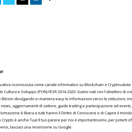
a!
ativa riconosciuta come canale informativo su Blockchain e Cryptovalute in
Cultura e Sviluppo (PON) FESR 2014-2020. Siamo nati con l'obiettivo di c
 Bitcoin divulgando in maniera easy le informazioni verso le istituzioni, inv
 news, aggiornamenti di settore, guide trading e partecipazione ad eventi, 
formazione è libera e tutti hanno il Diritto di Conoscere e di Capire il mon
o Crypto è anche Tua! Il tuo parere per noi è importantissimo, per poterti o
pensi, lasciaci una recensione su Google.