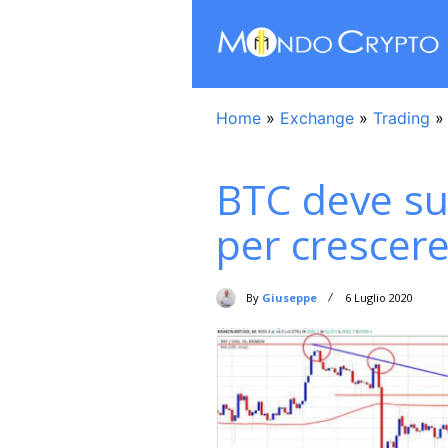
Home
»
Exchange
»
Trading
BTC deve su
per crescer
By
Giuseppe
6 Luglio 2020