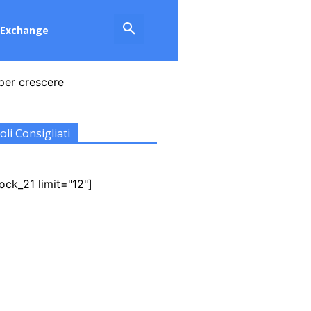
Exchange
per crescere
oli Consigliati
ock_21 limit="12"]