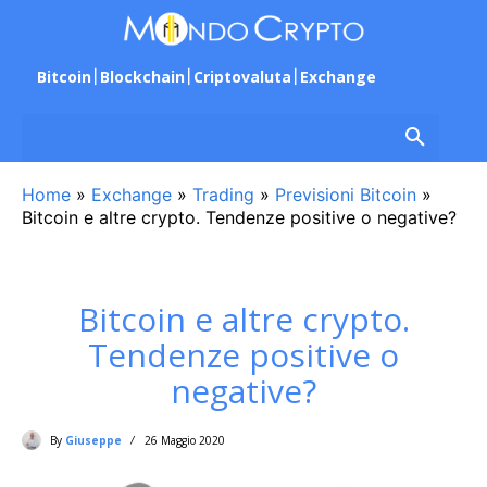
Bitcoin
Blockchain
Criptovaluta
Exchange
Home
»
Exchange
»
Trading
»
Previsioni Bitcoin
»
Bitcoin e altre crypto. Tendenze positive o negative?
Bitcoin e altre crypto.
Tendenze positive o
negative?
By
Giuseppe
26 Maggio 2020