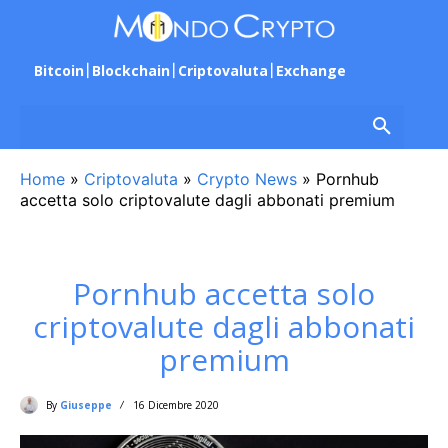
Bitcoin
Blockchain
Criptovaluta
Exchange
Home
»
Criptovaluta
»
Crypto News
»
Pornhub
accetta solo criptovalute dagli abbonati premium
Pornhub accetta solo
criptovalute dagli abbonati
premium
By
Giuseppe
16 Dicembre 2020