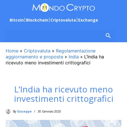
Bitcoin
Blockchain
Criptovaluta
Exchange
Home
»
Criptovaluta
»
Regolamentazione
aggiornamento e proposte
»
India
»
L’India ha
ricevuto meno investimenti crittografici
L’India ha ricevuto meno
investimenti crittografici
By
Giuseppe
30 Gennaio 2020