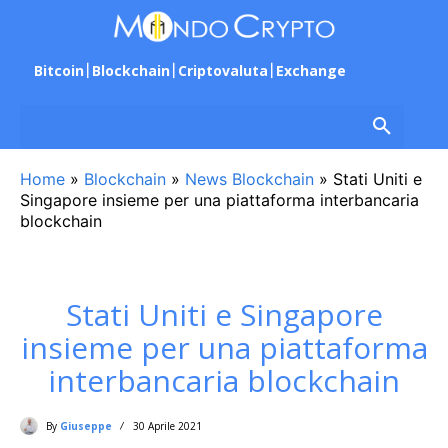
Bitcoin
Blockchain
Criptovaluta
Exchange
Home
»
Blockchain
»
News Blockchain
»
Stati Uniti e
Singapore insieme per una piattaforma interbancaria
blockchain
Stati Uniti e Singapore
insieme per una piattaforma
interbancaria blockchain
By
Giuseppe
30 Aprile 2021