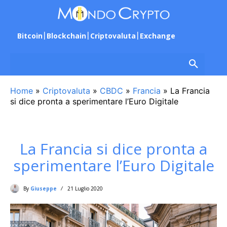
Bitcoin
Blockchain
Criptovaluta
Exchange
Home
»
Criptovaluta
»
CBDC
»
Francia
»
La Francia
si dice pronta a sperimentare l’Euro Digitale
La Francia si dice pronta a
sperimentare l’Euro Digitale
By
Giuseppe
21 Luglio 2020