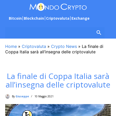
Bitcoin
Blockchain
Criptovaluta
Exchange
Home
»
Criptovaluta
»
Crypto News
»
La finale di
Coppa Italia sarà all’insegna delle criptovalute
La finale di Coppa Italia sarà
all’insegna delle criptovalute
By
Giuseppe
10 Maggio 2021