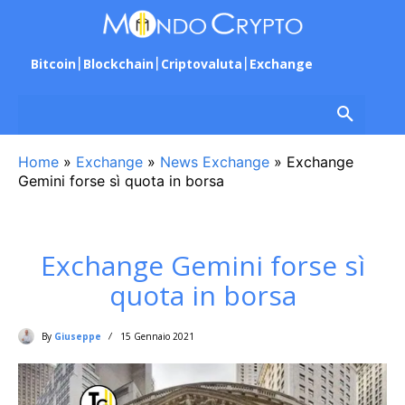
Bitcoin
Blockchain
Criptovaluta
Exchange
Home
»
Exchange
»
News Exchange
»
Exchange
Gemini forse sì quota in borsa
Exchange Gemini forse sì
quota in borsa
By
Giuseppe
15 Gennaio 2021