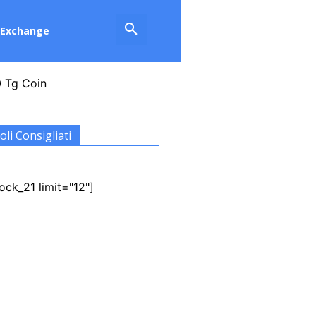
Exchange
0 Tg Coin
oli Consigliati
ock_21 limit="12"]