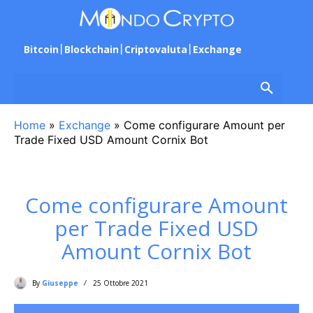
Bitcoin
Blockchain
Criptovaluta
Exchange
Home
»
Exchange
»
Come configurare Amount per
Trade Fixed USD Amount Cornix Bot
Come configurare Amount
per Trade Fixed USD
Amount Cornix Bot
By
Giuseppe
25 Ottobre 2021