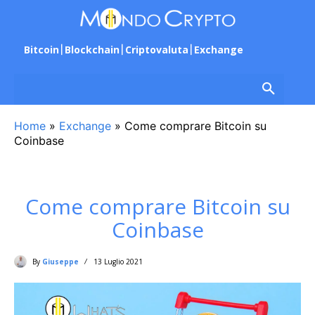
Bitcoin
Blockchain
Criptovaluta
Exchange
Home
»
Exchange
»
Come comprare Bitcoin su
Coinbase
Come comprare Bitcoin su
Coinbase
By
Giuseppe
13 Luglio 2021