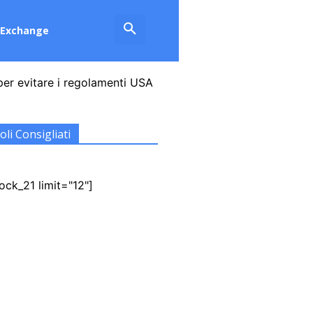
Exchange
er evitare i regolamenti USA
oli Consigliati
ock_21 limit="12"]