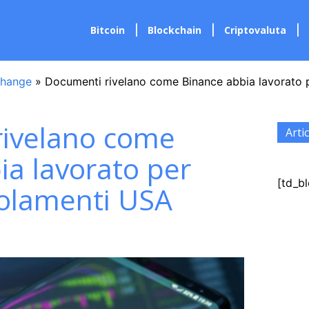
Bitcoin
Blockchain
Criptovaluta
hange
»
Documenti rivelano come Binance abbia lavorato p
rivelano come
Artic
ia lavorato per
[td_bl
golamenti USA