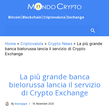
Bitcoin
Blockchain
Criptovaluta
Exchange
Home
»
Criptovaluta
»
Crypto News
»
La più grande
banca bielorussa lancia il servizio di Crypto
Exchange
La più grande banca
bielorussa lancia il servizio
di Crypto Exchange
By
Giuseppe
16 Novembre 2020