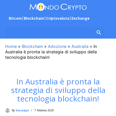
Bitcoin
Blockchain
Criptovaluta
Exchange
Home
»
Blockchain
»
Adozione
»
Australia
»
In
Australia è pronta la strategia di sviluppo della
tecnologia blockchain!
In Australia è pronta la
strategia di sviluppo della
tecnologia blockchain!
By
Giuseppe
7 Febbraio 2020