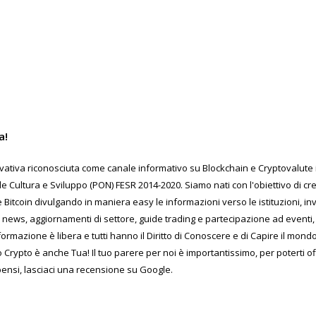
a!
ativa riconosciuta come canale informativo su Blockchain e Cryptovalute in
Cultura e Sviluppo (PON) FESR 2014-2020. Siamo nati con l'obiettivo di c
 Bitcoin divulgando in maniera easy le informazioni verso le istituzioni, inv
 news, aggiornamenti di settore, guide trading e partecipazione ad eventi, 
formazione è libera e tutti hanno il Diritto di Conoscere e di Capire il mon
o Crypto è anche Tua! Il tuo parere per noi è importantissimo, per poterti o
pensi, lasciaci una recensione su Google.