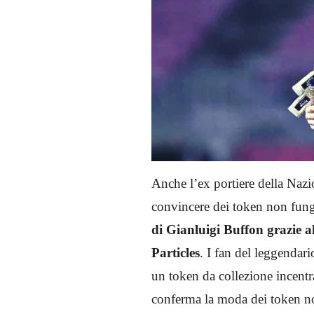
Anche l’ex portiere della Nazio
convincere dei token non fung
di Gianluigi Buffon grazie 
Particles
. I fan del leggendar
un token da collezione incent
conferma la moda dei token n