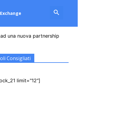
Exchange
 ad una nuova partnership
oli Consigliati
ock_21 limit="12"]