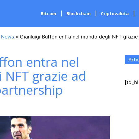
Bitcoin
Blockchain
Criptovaluta
 News
»
Gianluigi Buffon entra nel mondo degli NFT grazie
ffon entra nel
Artic
 NFT grazie ad
[td_bl
artnership