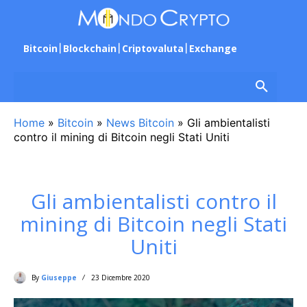
Bitcoin
Blockchain
Criptovaluta
Exchange
Home
»
Bitcoin
»
News Bitcoin
»
Gli ambientalisti
contro il mining di Bitcoin negli Stati Uniti
Gli ambientalisti contro il
mining di Bitcoin negli Stati
Uniti
By
Giuseppe
23 Dicembre 2020