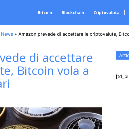
Bitcoin
Blockchain
Criptovaluta
 News
»
Amazon prevede di accettare le criptovalute, Bitcoi
ede di accettare
Artic
te, Bitcoin vola a
[td_bl
ri