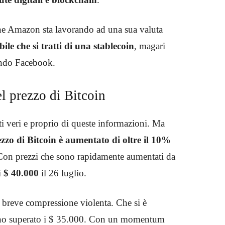
e Amazon sta lavorando ad una sua valuta
bile che si tratti di una stablecoin
, magari
rando Facebook.
l prezzo di Bitcoin
i veri e proprio di queste informazioni. Ma
ezzo di Bitcoin è aumentato di oltre il 10%
Con prezzi che sono rapidamente aumentati da
i
$ 40.000
il 26 luglio.
 breve compressione violenta. Che si è
anno superato i $ 35.000. Con un momentum