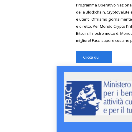
Programma Operativo Nazionale 
della Blockchain, Cryptovalute e
e utenti. Offriamo giornalmente
e diretto. Per Mondo Crypto l’in
Bitcoin. Il nostro motto è: Mond
migliore! Facci sapere cosa ne 
Clicca qui