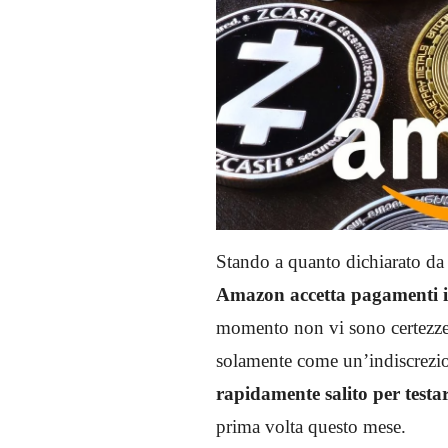
Stando a quanto dichiarato da 
Amazon accetta pagamenti in
momento non vi sono certezze.
solamente come un’indiscrezio
rapidamente salito per testar
prima volta questo mese.