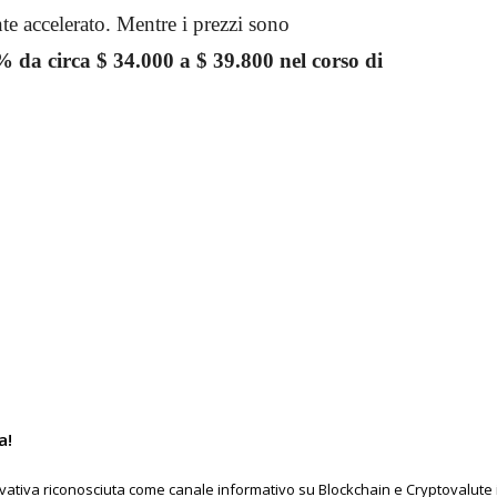
te accelerato. Mentre i prezzi sono
 da circa $ 34.000 a $ 39.800 nel corso di
a!
ativa riconosciuta come canale informativo su Blockchain e Cryptovalute in