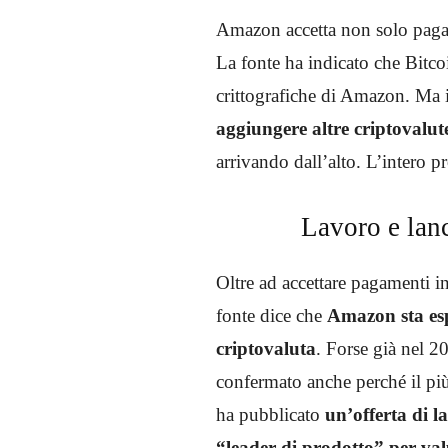
Amazon accetta non solo pagam
La fonte ha indicato che Bitco
crittografiche di Amazon. Ma i
aggiungere altre criptovalut
arrivando dall’alto. L’intero p
Lavoro e lanc
Oltre ad accettare pagamenti in
fonte dice che
Amazon sta esp
criptovaluta
. Forse già nel 2
confermato anche perché il pi
ha pubblicato
un’offerta di l
“leader di prodotto” per val