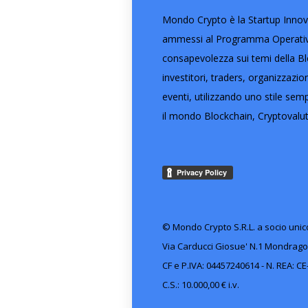
Mondo Crypto è la Startup Innova
ammessi al Programma Operativo 
consapevolezza sui temi della Blo
investitori, traders, organizzazi
eventi, utilizzando uno stile semp
il mondo Blockchain, Cryptovalut
© Mondo Crypto S.R.L. a socio unico,
Via Carducci Giosue' N.1 Mondrago
CF e P.IVA: 04457240614 - N. REA: C
C.S.: 10.000,00 € i.v.