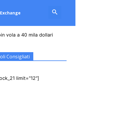
Exchange
n vola a 40 mila dollari
oli Consigliati
ock_21 limit="12"]