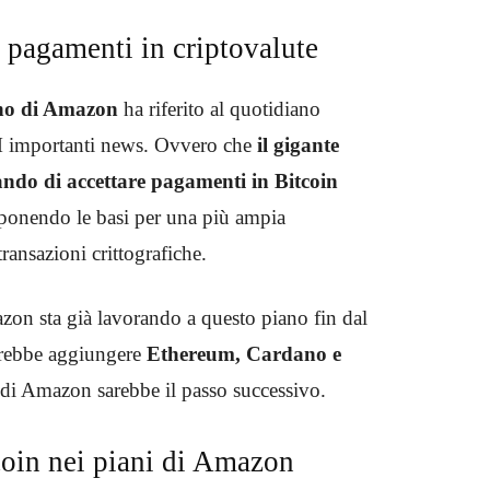
 pagamenti in criptovalute
rno di Amazon
ha riferito al quotidiano
 importanti news. Ovvero che
il gigante
ando di accettare pagamenti in Bitcoin
 ponendo le basi per una più ampia
ransazioni crittografiche.
zon sta già lavorando a questo piano fin dal
trebbe aggiungere
Ethereum, Cardano e
o di Amazon sarebbe il passo successivo.
coin nei piani di Amazon