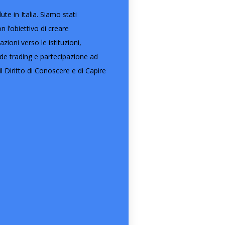
e in Italia. Siamo stati
l’obiettivo di creare
ioni verso le istituzioni,
ide trading e partecipazione ad
l Diritto di Conoscere e di Capire