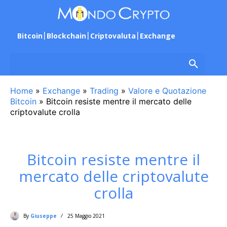
Bitcoin
Blockchain
Criptovaluta
Exchange
Home
»
Exchange
»
Trading
»
Valore e Quotazione
Bitcoin
»
Bitcoin resiste mentre il mercato delle
criptovalute crolla
Bitcoin resiste mentre il
mercato delle criptovalute
crolla
By
Giuseppe
25 Maggio 2021