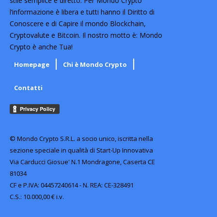
stile semplice e diretto. Per Mondo Crypto
l’informazione è libera e tutti hanno il Diritto di
Conoscere e di Capire il mondo Blockchain,
Cryptovalute e Bitcoin. Il nostro motto è: Mondo
Crypto è anche Tua!
Homepage
Chi è Mondo Crypto
Contatti
© Mondo Crypto S.R.L. a socio unico, iscritta nella
sezione speciale in qualità di Start-Up Innovativa
Via Carducci Giosue' N.1 Mondragone, Caserta CE
81034
CF e P.IVA: 04457240614 - N. REA: CE-328491
C.S.: 10.000,00 € i.v.